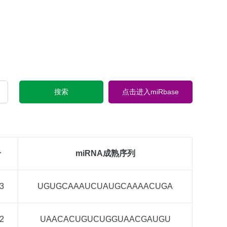
搜索
点击进入miRbase
号
miRNA成熟序列
3
UGUGCAAAUCUAUGCAAAACUGA
2
UAACACUGUCUGGUAACGAUGU