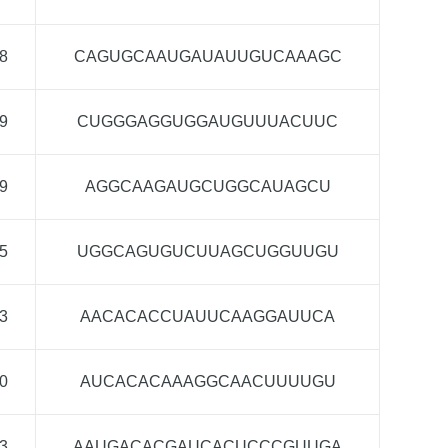
8
CAGUGCAAUGAUAUUGUCAAAGC
9
CUGGGAGGUGGAUGUUUACUUC
9
AGGCAAGAUGCUGGCAUAGCU
5
UGGCAGUGUCUUAGCUGGUUGU
3
AACACACCUAUUCAAGGAUUCA
0
AUCACACAAAGGCAACUUUUGU
3
AAUGACACGAUCACUCCCGUUGA