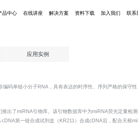
产品中心
在线讲座
解决方案
资料下载
加入我们
联系
应用实例
核苷酸组成的非编码单链小分子RNA，具有表达的时序性、序列严格的
们推出了miRNA引物库。该引物数据库中为miRNA荧光定量
iRNA cDNA第一链合成试剂盒（KR211）合成cDNA后，配合天根m